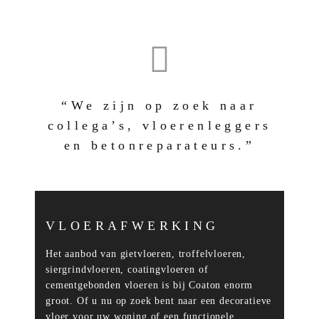
“We zijn op zoek naar
collega’s, vloerenleggers
en betonreparateurs.”
VLOERAFWERKING
Het aanbod van gietvloeren, troffelvloeren,
siergrindvloeren, coatingvloeren of
cementgebonden vloeren is bij Coaton enorm
groot. Of u nu op zoek bent naar een decoratieve
vloer voor uw woning of een functionele