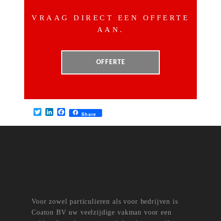
VRAAG DIRECT EEN OFFERTE
AAN.
OFFERTE
T
L
F
Share
w
i
a
i
n
c
t
k
e
t
e
b
e
d
o
r
I
o
n
k
Voor zowel particulieren als voor bedrijven is
Coaton BV uw veelzijdige vakman voor een