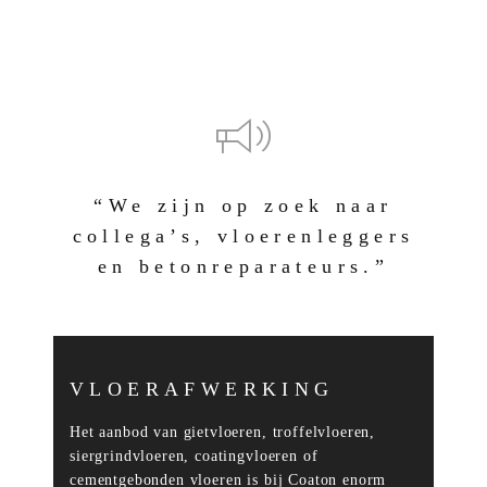
“We zijn op zoek naar
collega’s, vloerenleggers
en betonreparateurs.”
VLOERAFWERKING
Het aanbod van gietvloeren, troffelvloeren,
siergrindvloeren, coatingvloeren of
cementgebonden vloeren is bij Coaton enorm